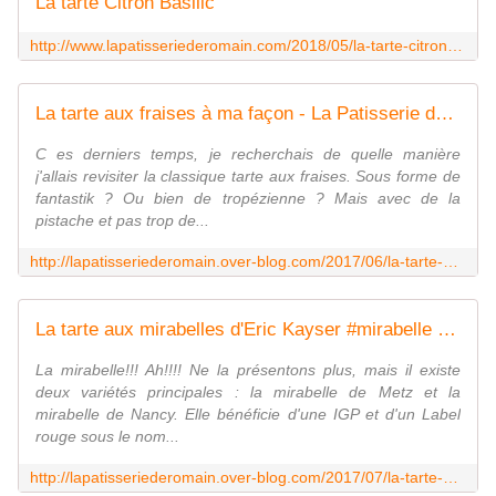
La tarte Citron Basilic
http://www.lapatisseriederomain.com/2018/05/la-tarte-citron-basilic.html
La tarte aux fraises à ma façon - La Patisserie de Romain
C es derniers temps, je recherchais de quelle manière
j'allais revisiter la classique tarte aux fraises. Sous forme de
fantastik ? Ou bien de tropézienne ? Mais avec de la
pistache et pas trop de...
http://lapatisseriederomain.over-blog.com/2017/06/la-tarte-aux-fraises-a-ma-facon.html
La tarte aux mirabelles d'Eric Kayser #mirabelle #tarteauxmirabelles - La Patisserie de Romain
La mirabelle!!! Ah!!!! Ne la présentons plus, mais il existe
deux variétés principales : la mirabelle de Metz et la
mirabelle de Nancy. Elle bénéficie d'une IGP et d'un Label
rouge sous le nom...
http://lapatisseriederomain.over-blog.com/2017/07/la-tarte-aux-mirabelles-d-eric-kayser.html