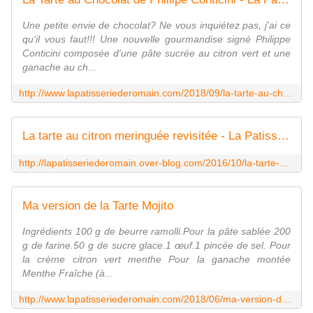
Une petite envie de chocolat? Ne vous inquiétez pas, j'ai ce
qu'il vous faut!!! Une nouvelle gourmandise signé Philippe
Conticini composée d'une pâte sucrée au citron vert et une
ganache au ch...
http://www.lapatisseriederomain.com/2018/09/la-tarte-au-chocolat-de-phillipe-conticini.html
La tarte au citron meringuée revisitée - La Patisserie de Romain
http://lapatisseriederomain.over-blog.com/2016/10/la-tarte-au-citron-meringuee-revisitee.html
Ma version de la Tarte Mojito
Ingrédients 100 g de beurre ramolli.Pour la pâte sablée 200
g de farine.50 g de sucre glace.1 œuf.1 pincée de sel. Pour
la crème citron vert menthe Pour la ganache montée
Menthe Fraîche (à...
http://www.lapatisseriederomain.com/2018/06/ma-version-de-la-tarte-mojito-framboise.html