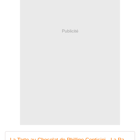
Publicité
La Tarte au Chocolat de Phillipe Conticini - La Patisserie de Romain