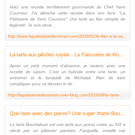
Voici une recette terriblement gourmande du Chef Yann
Couvreur. J'ai déniché cette recette dans son livre: "La
Pâtisserie de Yann Couvreur" Une tarte au flan remplie de
légèreté. Je suis deve...
http://www.lapatisseriederomain.com/2018/02/le-flan-a-la-vanille-de-yann-couvreur.html
La tarte aux pêches royale - La Patisserie de Romain
Après un petit moment d'absence, je reviens avec une
recette de saison. C'est un hybride entre une tarte, un
entremet et le fantastik de Michalak. Rien de bien
compliquer pour ce dessert ni de ...
http://lapatisseriederomain.over-blog.com/2016/08/la-tarte-aux-peches-royale.html
Que faire avec des poires? Une super #tarte Bourdaloue #patisseriefrançaise - La Patisserie de Romain
La tarte Bourdaloue est une tarte aux poires créée au XIX e
siècle par un pâtissier parisien, Fasquelle, installé rue