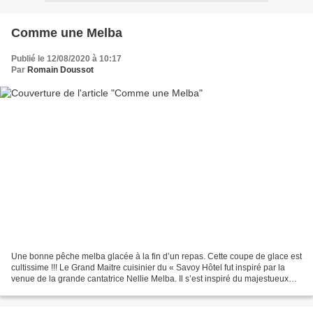
Comme une Melba
Publié le 12/08/2020 à 10:17
Par
Romain Doussot
Une bonne pêche melba glacée à la fin d’un repas. Cette coupe de glace est
cultissime !!! Le Grand Maitre cuisinier du « Savoy Hôtel fut inspiré par la
venue de la grande cantatrice Nellie Melba. Il s’est inspiré du majestueux
cygne qui paraît sur la...