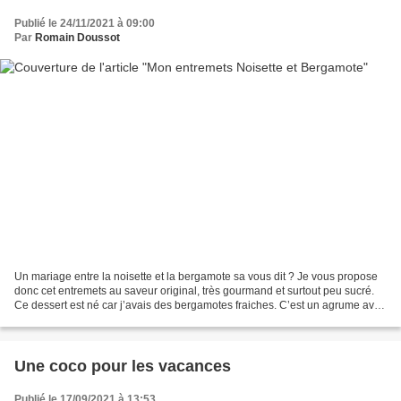
Publié le 24/11/2021 à 09:00
Par
Romain Doussot
Un mariage entre la noisette et la bergamote sa vous dit ? Je vous propose
donc cet entremets au saveur original, très gourmand et surtout peu sucré.
Ce dessert est né car j’avais des bergamotes fraiches. C’est un agrume avec
sa saveur fruitée, légèrement...
Une coco pour les vacances
Publié le 17/09/2021 à 13:53