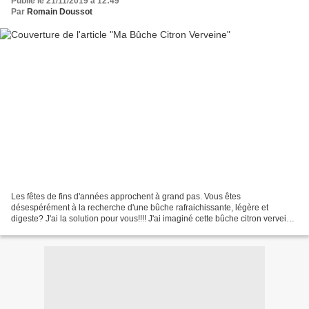
Publié le 21/11/2019 à 12:49
Par
Romain Doussot
Les fêtes de fins d'années approchent à grand pas. Vous êtes
désespérément à la recherche d'une bûche rafraichissante, légère et
digeste? J'ai la solution pour vous!!!! J'ai imaginé cette bûche citron verveine.
Elle est composé d'une mousse citron, d'une...