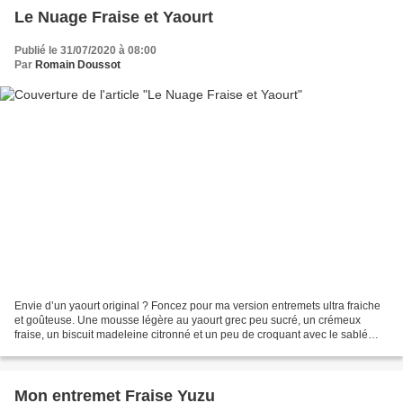
Le Nuage Fraise et Yaourt
Publié le 31/07/2020 à 08:00
Par
Romain Doussot
Envie d’un yaourt original ? Foncez pour ma version entremets ultra fraiche
et goûteuse. Une mousse légère au yaourt grec peu sucré, un crémeux
fraise, un biscuit madeleine citronné et un peu de croquant avec le sablé
noisette compose l’ensemble. Il sera...
Mon entremet Fraise Yuzu