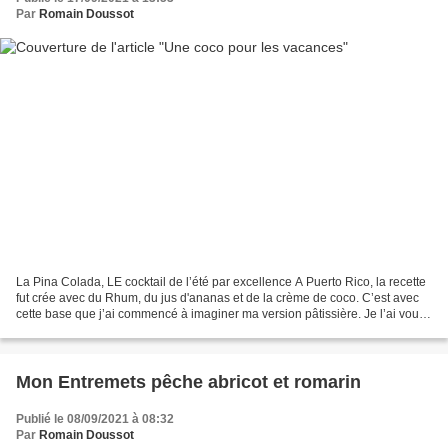
Par
Romain Doussot
La Pina Colada, LE cocktail de l’été par excellence A Puerto Rico, la recette
fut crée avec du Rhum, du jus d'ananas et de la crème de coco. C’est avec
cette base que j’ai commencé à imaginer ma version pâtissière. Je l’ai voulu
peu sucrer et très légère...
Mon Entremets pêche abricot et romarin
Publié le 08/09/2021 à 08:32
Par
Romain Doussot