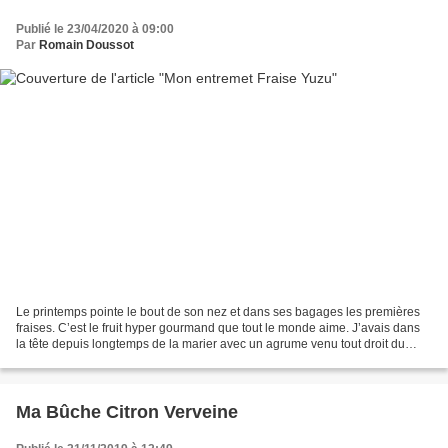
Publié le 23/04/2020 à 09:00
Par
Romain Doussot
Le printemps pointe le bout de son nez et dans ses bagages les premières
fraises. C’est le fruit hyper gourmand que tout le monde aime. J’avais dans
la tête depuis longtemps de la marier avec un agrume venu tout droit du
pays soleil levant. Le Yuzu. Son...
Ma Bûche Citron Verveine