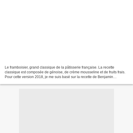
Le framboisier, grand classique de la pâtisserie française. La recette
classique est composée de génoise, de crème mousseline et de fruits frais.
Pour cette version 2018, je me suis basé sur la recette de Benjamin
Bourgeais, que j’ai découverte dans la...