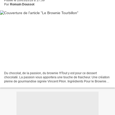
Publié le 20/03/2018 à 17:59
Par
Romain Doussot
Du chocolat, de la passion, du brownie !!!Tout y est pour ce dessert
chocolaté. La passion vous apportera une touche de fraicheur. Une création
pleine de gourmandise signée Vincent Pilon. Ingrédients Pour le Brownie
amande 113g de beurre 113g de sucre...