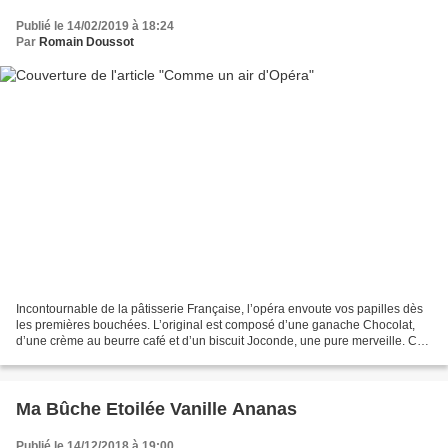
Publié le 14/02/2019 à 18:24
Par
Romain Doussot
Incontournable de la pâtisserie Française, l’opéra envoute vos papilles dès
les premières bouchées. L’original est composé d’une ganache Chocolat,
d’une crème au beurre café et d’un biscuit Joconde, une pure merveille. Ce
gâteau devenu mythique est né...
Ma Bûche Etoilée Vanille Ananas
Publié le 14/12/2018 à 19:00