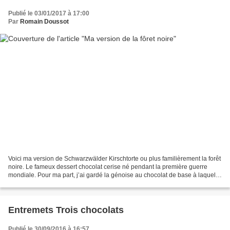
Publié le 03/01/2017 à 17:00
Par
Romain Doussot
Voici ma version de Schwarzwälder Kirschtorte ou plus familièrement la forêt
noire. Le fameux dessert chocolat cerise né pendant la première guerre
mondiale. Pour ma part, j’ai gardé la génoise au chocolat de base à laquelle
associer une mousse vanille...
Entremets Trois chocolats
Publié le 30/09/2016 à 16:57