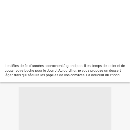
Les fêtes de fin d'années approchent à grand pas. Il est temps de tester et de
goûter votre bûche pour le Jour J. Aujourd'hui, je vous propose un dessert
léger, frais qui séduira les papilles de vos convives. La douceur du chocolat
blanc rencontre l'acidité...