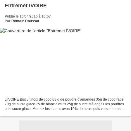
Entremet IVOIRE
Publié le 10/04/2016 à 16:57
Par
Romain Doussot
L'IVOIRE Biscuit noix de coco 68 g de poudre d'amandes 35g de coco râpé
70g de sucre glace 75 de blanc d'œufs 25g de sucre Mélangez les poudres
et le sucre glace. Montez les blancs avec 10% de sucre puis verser le reste
au fur et à mesure. Cuire 20mn...