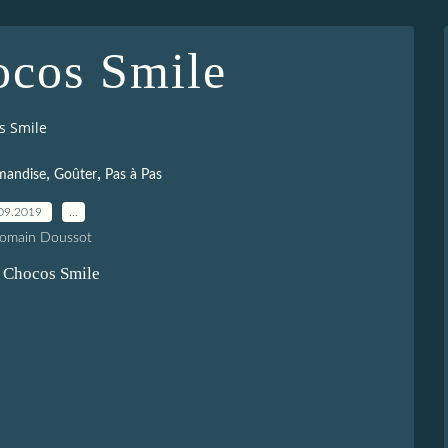
ocos Smile
s Smile
,
,
mandise
Goûter
Pas à Pas
09.2019
…
Romain Doussot