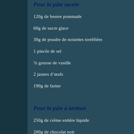
Pour la pâte sucrée
120g de beurre pommade
60g de sucre glace
30g de poudre de noisettes torréfiées
1 pincée de sel
½
gousse de vanille
2 jaunes d’œufs
190g de farine
Pour la pâte à tartiner
250g de crème entière liquide
200g de chocolat noir