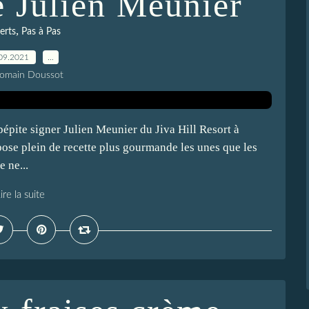
e Julien Meunier
,
erts
Pas à Pas
09.2021
…
Romain Doussot
pépite signer Julien Meunier du Jiva Hill Resort à
ose plein de recette plus gourmande les unes que les
e ne...
ire la suite