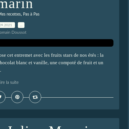
marin
,
es recettes
Pas à Pas
09.2021
…
Romain Doussot
se cet entremet avec les fruits stars de nos étés : la
hocolat blanc et vanille, une compoté de fruit et un
.
ire la suite