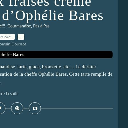
x fraises crème
c d’Ophélie Bares
,
,
e!!!
Gourmandise
Pas à Pas
05.2021
…
Romain Doussot
rmandise, tarte, glace, bronzette, etc… Le dernier
sation de la cheffe Ophélie Bares. Cette tarte remplie de
.
ire la suite