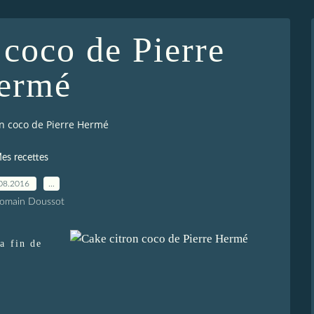
 coco de Pierre
ermé
on coco de Pierre Hermé
es recettes
08.2016
…
Romain Doussot
la fin de