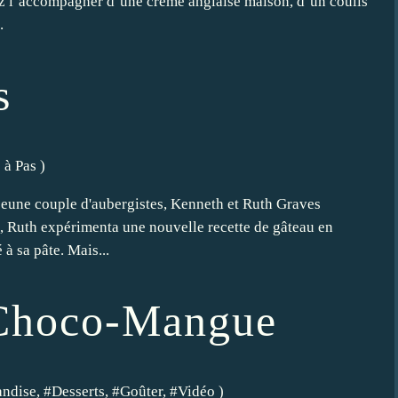
ez l’accompagner d’une crème anglaise maison, d’un coulis
.
s
 à Pas
)
n jeune couple d'aubergistes, Kenneth et Ruth Graves
, Ruth expérimenta une nouvelle recette de gâteau en
à sa pâte. Mais...
Choco-Mangue
ndise
, #
Desserts
, #
Goûter
, #
Vidéo
)