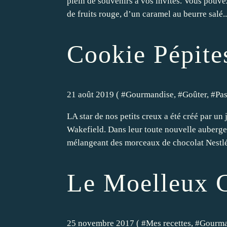
plein de souvenirs à vos invités. Vous pouv
de fruits rouge, d’un caramel au beurre salé..
Cookie Pépite
21 août 2019 ( #
Gourmandise
, #
Goûter
, #
Pas
LA star de nos petits creux a été créé par u
Wakefield. Dans leur toute nouvelle auberge
mélangeant des morceaux de chocolat Nestlé 
Le Moelleux 
25 novembre 2017 ( #
Mes recettes
, #
Gourma