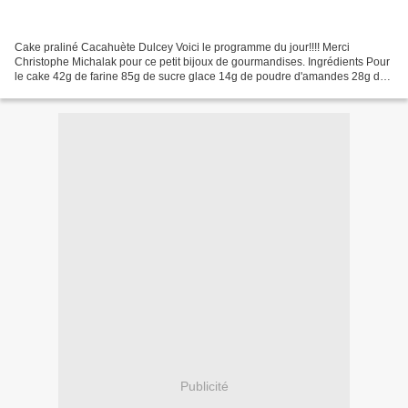
Cake praliné Cacahuète Dulcey Voici le programme du jour!!!! Merci
Christophe Michalak pour ce petit bijoux de gourmandises. Ingrédients Pour
le cake 42g de farine 85g de sucre glace 14g de poudre d'amandes 28g de
cacahuètes grillées mixées 2g de levure...
Publicité