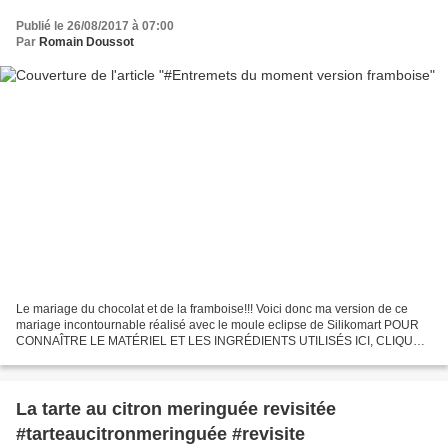
Publié le 26/08/2017 à 07:00
Par
Romain Doussot
Le mariage du chocolat et de la framboise!!! Voici donc ma version de ce
mariage incontournable réalisé avec le moule eclipse de Silikomart POUR
CONNAÎTRE LE MATÉRIEL ET LES INGRÉDIENTS UTILISÉS ICI, CLIQUEZ
SUR LES LIENS EN ROUGE. N'OUBLIEZ PAS D'INDIQUER...
La tarte au citron meringuée revisitée
#tarteaucitronmeringuée #revisite