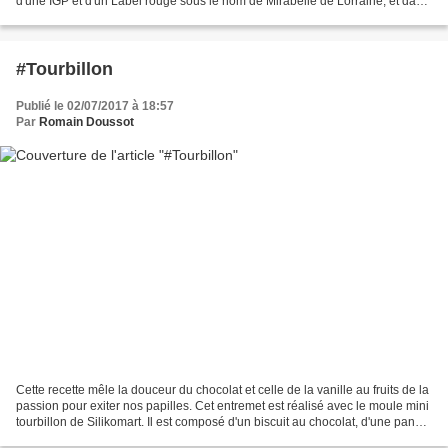
d'une IGP et d'un Label rouge sous le nom de Mirabelle de Lorraine, et dans
le nord de l'Alsace, ainsi...
#Tourbillon
Publié le 02/07/2017 à 18:57
Par
Romain Doussot
Cette recette mêle la douceur du chocolat et celle de la vanille au fruits de la
passion pour exiter nos papilles. Cet entremet est réalisé avec le moule mini
tourbillon de Silikomart. Il est composé d'un biscuit au chocolat, d'une panna
cotta vanille...