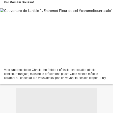
Par
Romain Doussot
Voici une recette de Christophe Felder ( pâtissier chocolatier glacier
confiseur français) mais ne le présentons plus!!! Cette recette mêle le
caramel au chocolat. Ne vous affolez pas en voyant toutes les étapes, il n'y à
rien de sorcier. Ingrédients...