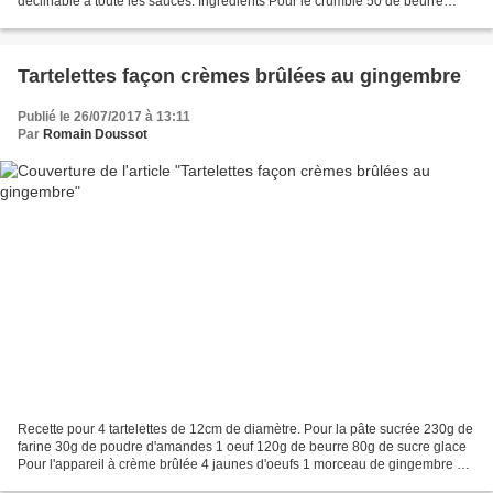
déclinable à toute les sauces. Ingrédients Pour le crumble 50 de beurre
demi-sel mou 50g de poudre d'amande...
Tartelettes façon crèmes brûlées au gingembre
Publié le 26/07/2017 à 13:11
Par
Romain Doussot
Recette pour 4 tartelettes de 12cm de diamètre. Pour la pâte sucrée 230g de
farine 30g de poudre d'amandes 1 oeuf 120g de beurre 80g de sucre glace
Pour l'appareil à crème brûlée 4 jaunes d'oeufs 1 morceau de gingembre de
0.5cm de long 25cl de lait 15cl...