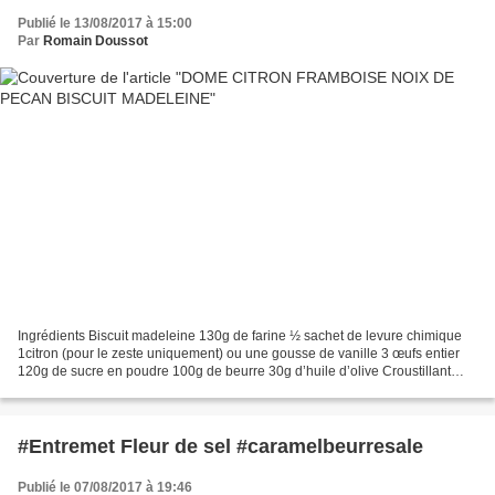
Publié le 13/08/2017 à 15:00
Par
Romain Doussot
Ingrédients Biscuit madeleine 130g de farine ½ sachet de levure chimique
1citron (pour le zeste uniquement) ou une gousse de vanille 3 œufs entier
120g de sucre en poudre 100g de beurre 30g d’huile d’olive Croustillant
noix de pécans 60 g de noix de pécans35...
#Entremet Fleur de sel #caramelbeurresale
Publié le 07/08/2017 à 19:46