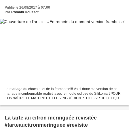
Publié le 26/08/2017 à 07:00
Par
Romain Doussot
Le mariage du chocolat et de la framboise!!! Voici donc ma version de ce
mariage incontournable réalisé avec le moule eclipse de Silikomart POUR
CONNAÎTRE LE MATÉRIEL ET LES INGRÉDIENTS UTILISÉS ICI, CLIQUEZ
SUR LES LIENS EN ROUGE. N'OUBLIEZ PAS D'INDIQUER...
La tarte au citron meringuée revisitée
#tarteaucitronmeringuée #revisite