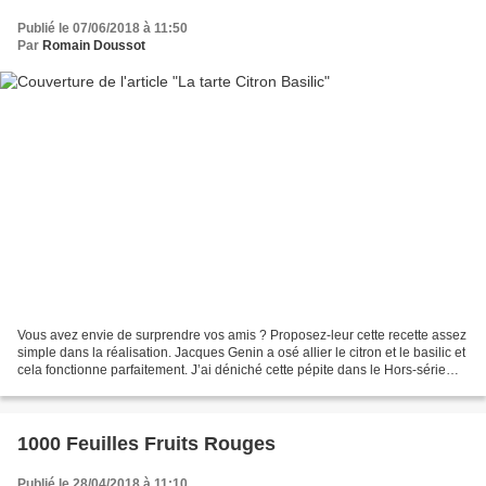
Publié le 07/06/2018 à 11:50
Par
Romain Doussot
Vous avez envie de surprendre vos amis ? Proposez-leur cette recette assez
simple dans la réalisation. Jacques Genin a osé allier le citron et le basilic et
cela fonctionne parfaitement. J’ai déniché cette pépite dans le Hors-série
Fou de pâtisserie dédié...
1000 Feuilles Fruits Rouges
Publié le 28/04/2018 à 11:10