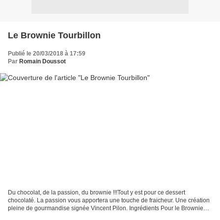
Le Brownie Tourbillon
Publié le 20/03/2018 à 17:59
Par
Romain Doussot
Du chocolat, de la passion, du brownie !!!Tout y est pour ce dessert
chocolaté. La passion vous apportera une touche de fraicheur. Une création
pleine de gourmandise signée Vincent Pilon. Ingrédients Pour le Brownie
amande 113g de beurre 113g de sucre...