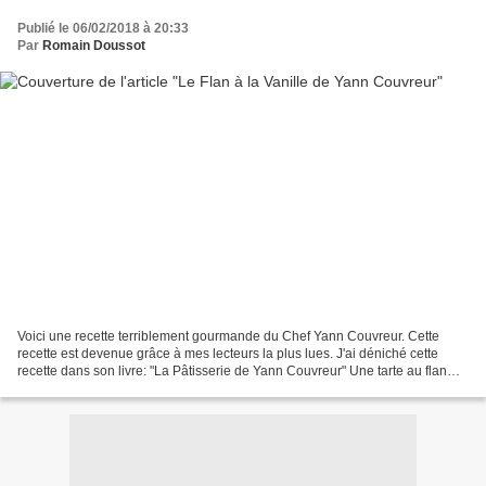
Publié le 06/02/2018 à 20:33
Par
Romain Doussot
Voici une recette terriblement gourmande du Chef Yann Couvreur. Cette
recette est devenue grâce à mes lecteurs la plus lues. J'ai déniché cette
recette dans son livre: "La Pâtisserie de Yann Couvreur" Une tarte au flan
remplie de légèreté. Je suis devenu...