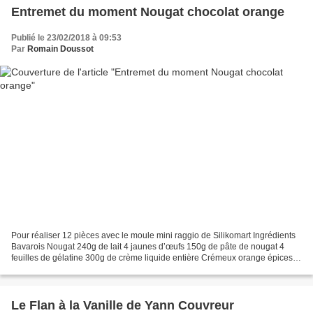
Entremet du moment Nougat chocolat orange
Publié le 23/02/2018 à 09:53
Par
Romain Doussot
Pour réaliser 12 pièces avec le moule mini raggio de Silikomart Ingrédients
Bavarois Nougat 240g de lait 4 jaunes d’œufs 150g de pâte de nougat 4
feuilles de gélatine 300g de crème liquide entière Crémeux orange épices
75g de jus d’orange 75g de crème...
Le Flan à la Vanille de Yann Couvreur