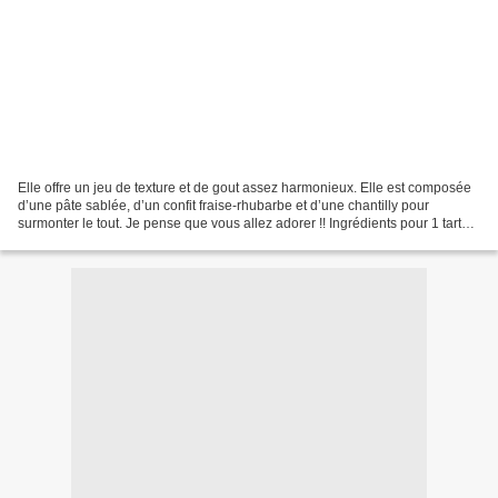
Elle offre un jeu de texture et de gout assez harmonieux. Elle est composée
d’une pâte sablée, d’un confit fraise-rhubarbe et d’une chantilly pour
surmonter le tout. Je pense que vous allez adorer !! Ingrédients pour 1 tarte
de 16cm de diamètre Pour la...