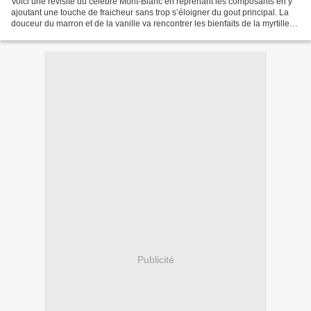
Voici une revisite du célèbre Mont-Blanc en reprenant les composants en y
ajoutant une touche de fraicheur sans trop s’éloigner du gout principal. La
douceur du marron et de la vanille va rencontrer les bienfaits de la myrtille
connue pour être un fruit...
Publicité