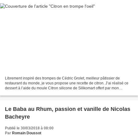
Librement inspiré des trompes de Cédric Grolet, meilleur pâtissier de
restaurant du monde, je vous propose une recette de citron. J’ai réalisé ce
dessert à l’aide du moule Citron silicone de Silikomart offert par mon
partenaire Maspatule.com . Cet entremet...
Le Baba au Rhum, passion et vanille de Nicolas
Bacheyre
Publié le 30/03/2018 à 08:00
Par
Romain Doussot