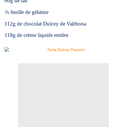
60g de lait
½
feuille de gélatine
112g de chocolat Dulcey de Valrhona
118g de crème liquide entière