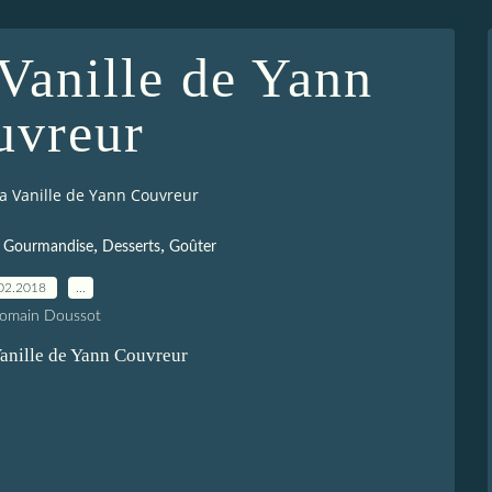
 Vanille de Yann
uvreur
la Vanille de Yann Couvreur
,
,
,
Gourmandise
Desserts
Goûter
02.2018
…
Romain Doussot